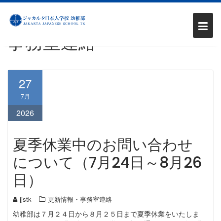
Skip
カテゴリー:
更新情報・
to
content
事務室連絡
27
7月
2026
夏季休業中のお問い合わせ
について（7月24日～8月26
日）
jjstk
更新情報・事務室連絡
幼稚部は７月２４日から８月２５日まで夏季休業をいたしま