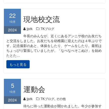
22
現地校交流
10月
jjstk
TKブログ
2024
年長のみんなが、近くにあるアンニサ校のお友だち
と交流をしました。お友だちを幼稚園に迎えたのは４年ぶりで
す。記念撮影のあと、体操をしたり、ゲームをしたり。最初は
ちょっぴり緊張していましたが、「なべなべそこぬけ」を始め
たとた…
もっと見る
5
運動会
10月
,
jjstk
TKブログ
その他
2024
待ちに待った運動会が開かれました。年少が参加す