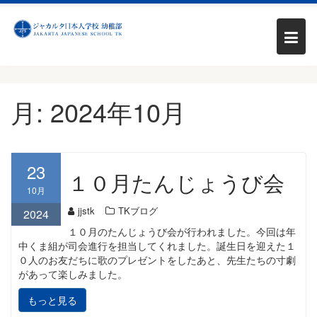
Skip
月:
2024年10月
to
content
23
１０月たんじょうび会
10月
jjstk
TKブログ
2024
１０月のたんじょうび会が行われました。今回は年
中くま組が司会進行を担当してくれました。誕生日を迎えた１
０人のお友だちに歌のプレゼントをしたあと、先生たちの寸劇
があって楽しみました。
もっと見る