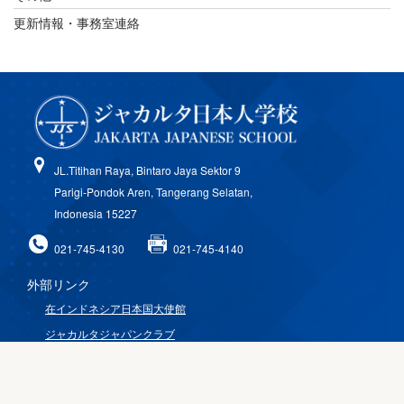
更新情報・事務室連絡
JL.Titihan Raya, Bintaro Jaya Sektor 9
Parigi-Pondok Aren, Tangerang Selatan,
Indonesia 15227
021-745-4130
021-745-4140
外部リンク
在インドネシア日本国大使館
ジャカルタジャパンクラブ
じゃかるた新聞
海外子女教育振興財団