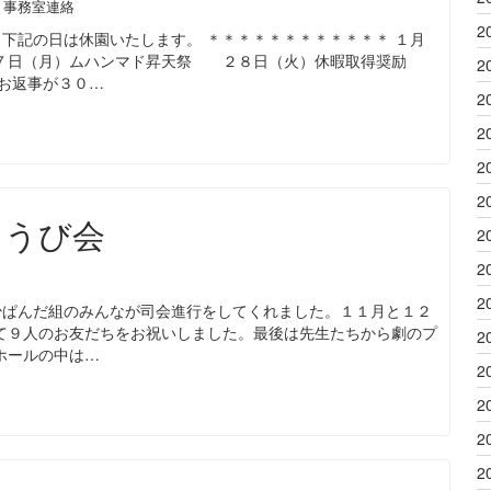
・事務室連絡
2
下記の日は休園いたします。 ＊＊＊＊＊＊＊＊＊＊＊＊ １月
日（月）ムハンマド昇天祭 ２８日（火）休暇取得奨励
2
お返事が３０…
2
2
2
2
ょうび会
2
2
2
少ぱんだ組のみんなが司会進行をしてくれました。１１月と１２
て９人のお友だちをお祝いしました。最後は先生たちから劇のプ
2
ホールの中は…
2
2
2
2