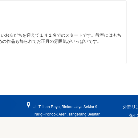
しいお友だちを迎えて１４１名でのスタートです。教室にはもち
めの作品も飾られてお正月の雰囲気がいっぱいです。
外部リ
JL.Titihan Raya, Bintaro Jaya Sektor 9
Parigi-Pondok Aren, Tangerang Selatan,
在イ
Indonesia 15227
ジャ
じゃ
021-745-4130
021-745-4140