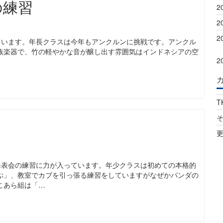
の練習
2
2
2
ています。年長クラスは今年もアンクルンに挑戦です。アンクル
族楽器で、竹の軽やかな音が醸し出す雰囲気はインドネシアの空
2
T
習
発表会の練習に力が入っています。年少クラスは初めての本格的
ぶ」、教室でカブを引っ張る練習をしていますがなぜかパンダの
こあら組は「…