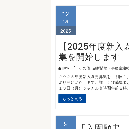
12
1月
2025
【2025年度新入
集を開始します
,
jjstk
その他
更新情報・事務室連
２０２５年度新入園児募集を、明日１
より開始いたします。詳しくは募集要項
１３日（月）ジャカルタ時間午前８時
もっと見る
9
「入園願書