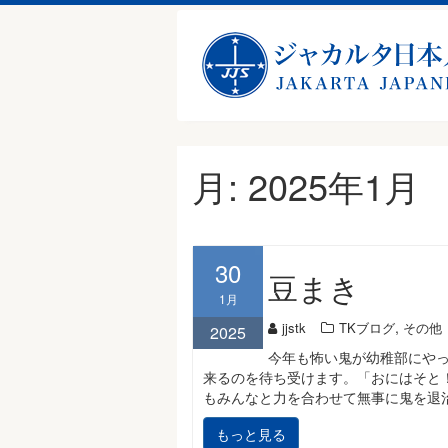
Skip
月:
2025年1月
to
content
30
豆まき
1月
,
jjstk
TKブログ
その他
2025
今年も怖い鬼が幼稚部にや
来るのを待ち受けます。「おにはそと
もみんなと力を合わせて無事に鬼を退
もっと見る