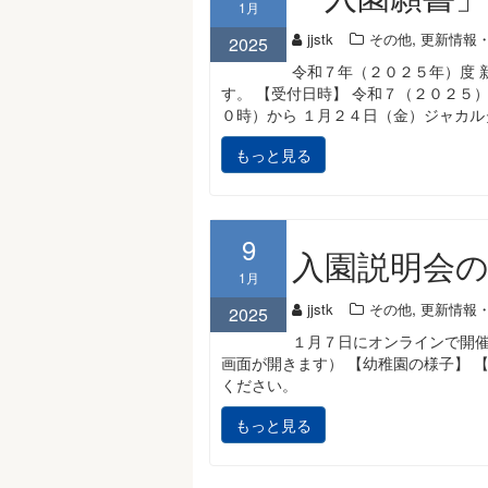
1月
,
jjstk
その他
更新情報
2025
令和７年（２０２５年）度 
す。 【受付日時】 令和７（２０２５
０時）から １月２４日（金）ジャカル
もっと見る
9
入園説明会
1月
,
jjstk
その他
更新情報
2025
１月７日にオンラインで開催
画面が開きます） 【幼稚園の様子】 
ください。
もっと見る