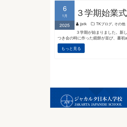
6
３学期始業式
1月
,
jjstk
TKブログ
その他
2025
３学期が始まりました。新
つき会の時に作った鏡餅が並び、書初
もっと見る