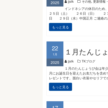
,
jjstk
その他
更新情報
2025
インドネシアの休日のため、
２５日（土） ２６日（日） ２７
日 ２９日（水）中国正月 ご連絡の
もっと見る
22
１月たんじ
1月
jjstk
TKブログ
2025
１月のたんじょうび会は年
月にお誕生日を迎えたお友だちを含め
レゼントです。面白い衣装やセリフで
もっと見る
17