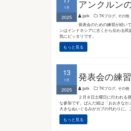
アンクルン
1月
,
jjstk
TKブログ
その他
2025
発表会のための練習が続い
ンはインドネシアに古くから伝わる民
気にピッタリです。
もっと見る
13
発表会の練
1月
,
jjstk
TKブログ
その他
2025
２月８日土曜日に行われる
な参加です。ぱんだ組は「おおきなか
大きなぬいぐるみがカブの代わりに。
もっと見る