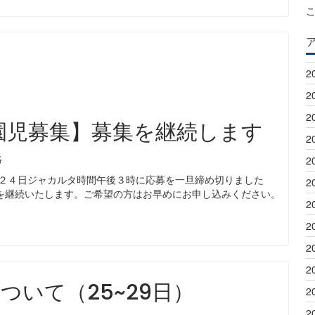
2
2
2
入園児募集】募集を継続します
2
絡
2
月２４日ジャカルタ時間午後３時に応募を一旦締め切りました
2
を継続いたします。ご希望の方はお早めにお申し込みください。
2
2
2
2
ついて（25~29日）
2
2