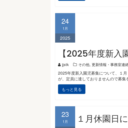
24
1月
2025
【2025年度新
,
jjstk
その他
更新情報・事務室連
2025年度新入園児募集について、１
が、定員に達しておりませんので募集
もっと見る
23
１月休園日に
1月