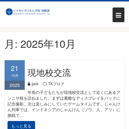
Skip
月:
2025年10月
to
content
21
現地校交流
10月
jjstk
TKブログ
2025
年長の子どもたちが現地校交流として近くにあるア
ンニサ校を訪ねました。まずは素敵なディスプレイをバックに
記念撮影。次は楽しみにしていたゲームタイムです。じゃんけ
ん列車では、インドネシアのじゃんけん（ゾウ、人、アリ）に
挑戦で…
もっと見る