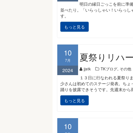
明日の縁日ごっこを前に準
並べたり。「いらっしゃい！いらっし
す。
もっと見る
10
夏祭りリハ
7月
,
jjstk
TKブログ
その他
2024
１３日に行なわれる夏祭り
少さんは初めてのステージ発表。ちょ
踊りを披露できそうです。先週末から
もっと見る
10