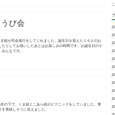
ょうび会
2
2
さぎ組が司会進行をしてくれました。誕生日を迎えた１６人のお
2
したりしてお祝いしたあとはお楽しみの時間です。お誕生日のケ
。みんなで力…
2
2
2
2
2
2
2
の木の下で、くま組とこあら組がピクニックをしていました。青
2
ます美味しそうに見えました。
2