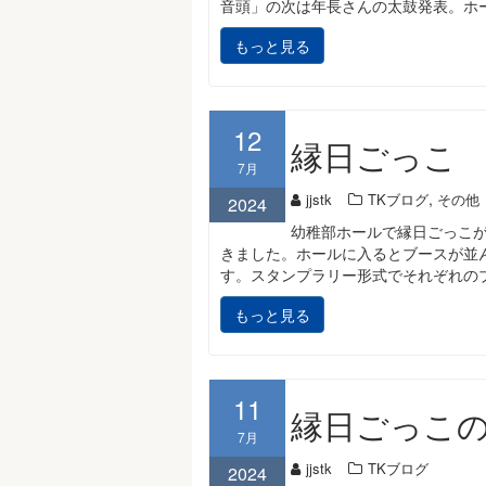
音頭」の次は年長さんの太鼓発表。ホ
もっと見る
12
縁日ごっこ
7月
,
jjstk
TKブログ
その他
2024
幼稚部ホールで縁日ごっこ
きました。ホールに入るとブースが並
す。スタンプラリー形式でそれぞれの
もっと見る
11
縁日ごっこ
7月
jjstk
TKブログ
2024