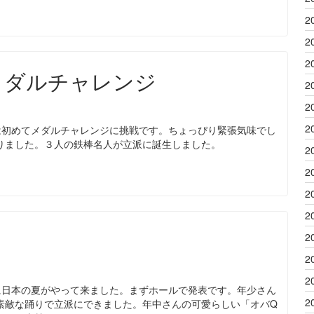
2
2
2
メダルチャレンジ
2
2
2
は初めてメダルチャレンジに挑戦です。ちょっぴり緊張気味でし
りました。３人の鉄棒名人が立派に誕生しました。
2
2
2
2
2
2
2
に日本の夏がやって来ました。まずホールで発表です。年少さん
2
素敵な踊りで立派にできました。年中さんの可愛らしい「オバQ