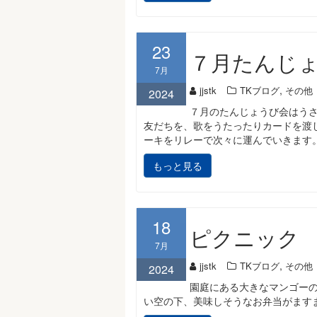
23
７月たんじ
7月
,
jjstk
TKブログ
その他
2024
７月のたんじょうび会はう
友だちを、歌をうたったりカードを渡
ーキをリレーで次々に運んでいきます
もっと見る
18
ピクニック
7月
,
jjstk
TKブログ
その他
2024
園庭にある大きなマンゴー
い空の下、美味しそうなお弁当がます