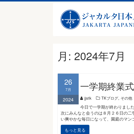
Skip
月:
2024年7月
to
content
26
一学期終業式
7月
,
jjstk
TKブログ
その他
2024
今日で一学期が終わりまし
次にみんなと会うのは８月２６日の二
い爽やかな毎日になって、園庭のマン
もっと見る