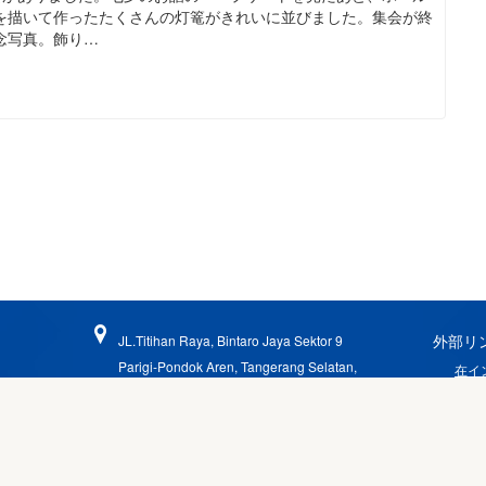
を描いて作ったたくさんの灯篭がきれいに並びました。集会が終
念写真。飾り…
外部リ
JL.Titihan Raya, Bintaro Jaya Sektor 9
Parigi-Pondok Aren, Tangerang Selatan,
在イ
Indonesia 15227
ジャ
じゃ
021-745-4130
021-745-4140
海外