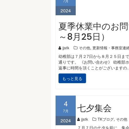
7月
2024
夏季休業中のお問
～8月25日）
,
jjstk
その他
更新情報・事務室連
幼稚部は７月２7日から８月２５日ま
通りです。 《お問い合わせ》 幼稚部
返事に時間を頂くことがございますの
もっと見る
4
七夕集会
7月
,
jjstk
TKブログ
その他
2024
７月７日の七夕を前に、集