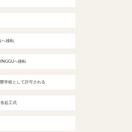
U舎へ移転
MINGGUへ移転
際学校として許可される
新園舎起工式