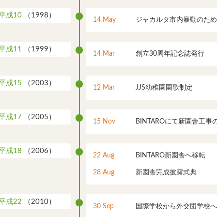
平成10
（1998）
14 May
ジャカルタ市内暴動のため
平成11
（1999）
14 Mar
創立30周年記念誌発行
平成15
（2003）
12 Mar
JJS幼稚園園歌制定
平成17
（2005）
15 Nov
BINTAROにて新園舎工
平成18
（2006）
22 Aug
BINTARO新園舎へ移転
28 Aug
新園舎完成披露式典
平成22
（2010）
30 Sep
国際学校から外交団学校へ