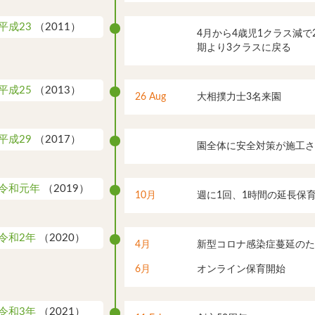
平成23
（2011）
4月から4歳児1クラス減
期より3クラスに戻る
平成25
（2013）
26 Aug
大相撲力士3名来園
平成29
（2017）
園全体に安全対策が施工さ
令和元年
（2019）
10月
週に1回、1時間の延長保
令和2年
（2020）
4月
新型コロナ感染症蔓延のた
6月
オンライン保育開始
令和3年
（2021）