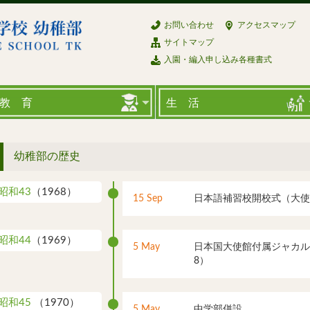
お問い合わせ
アクセスマップ
サイトマップ
入園・編入申し込み各種書式
教 育
生 活
幼稚部の歴史
昭和43
（1968）
15 Sep
日本語補習校開校式（大使
昭和44
（1969）
5 May
日本国大使館付属ジャカルタ
8）
昭和45
（1970）
5 May
中学部併設