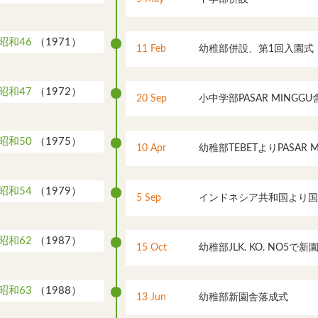
昭和46
（1971）
11 Feb
幼稚部併設、第1回入園式
昭和47
（1972）
20 Sep
小中学部PASAR MINGG
昭和50
（1975）
10 Apr
幼稚部TEBETよりPASAR 
昭和54
（1979）
5 Sep
インドネシア共和国より国
昭和62
（1987）
15 Oct
幼稚部JLK. KO. NO5で
昭和63
（1988）
13 Jun
幼稚部新園舎落成式